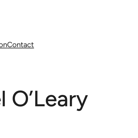
on
Contact
l O’Leary