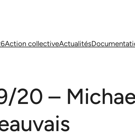
26
Action collective
Actualités
Documentati
19/20 – Michae
Beauvais