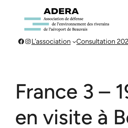
Aller
au
contenu
Facebook
Instagram
L’association
Consultation 20
France 3 – 
en visite à 