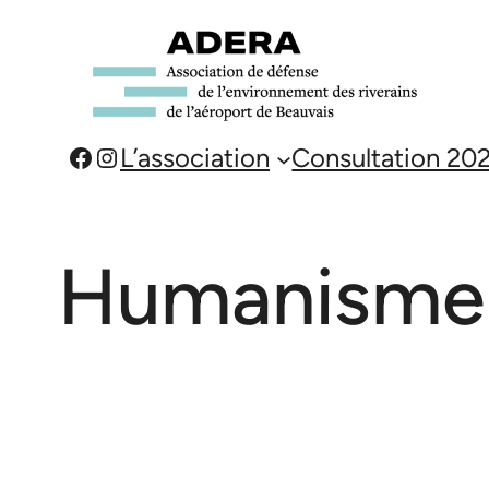
Aller
au
contenu
Facebook
Instagram
L’association
Consultation 20
Humanisme