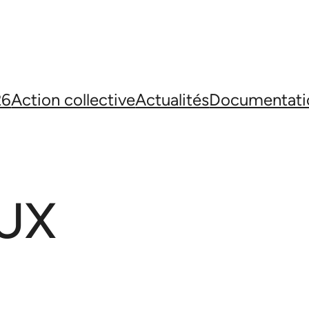
26
Action collective
Actualités
Documentati
UX