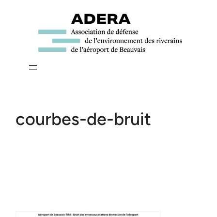
Aller
au
contenu
courbes-de-bruit