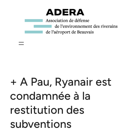
Aller
au
contenu
+ A Pau, Ryanair est
condamnée à la
restitution des
subventions