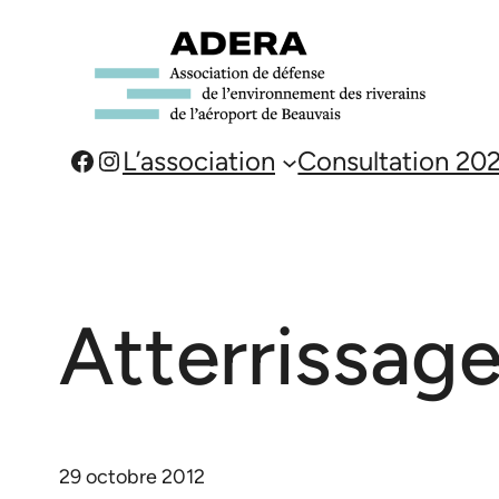
Aller
au
contenu
Facebook
Instagram
L’association
Consultation 20
Atterrissag
29 octobre 2012