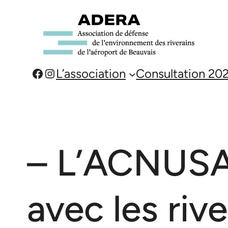
Aller
au
contenu
Facebook
Instagram
L’association
Consultation 20
– L’ACNUSA 
avec les rive