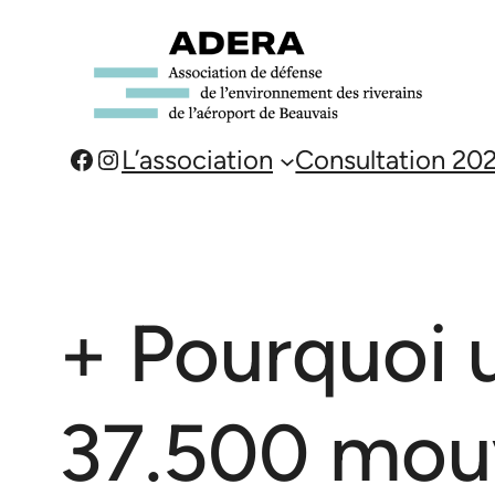
Aller
au
contenu
Facebook
Instagram
L’association
Consultation 20
+ Pourquoi 
37.500 mou