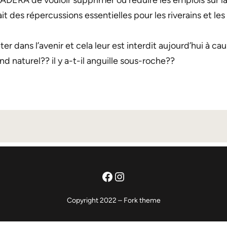
 l’ADERA de vouloir supprimer ou réduire les emplois sur 
ait des répercussions essentielles pour les riverains et
er dans l’avenir et cela leur est interdit aujourd’hui à ca
d naturel?? il y a-t-il anguille sous-roche??
Facebook
Instagram
Copyright 2022 – Fork theme