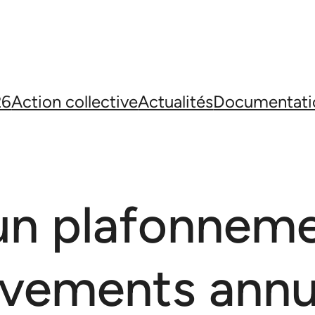
26
Action collective
Actualités
Documentati
un plafonneme
vements annu