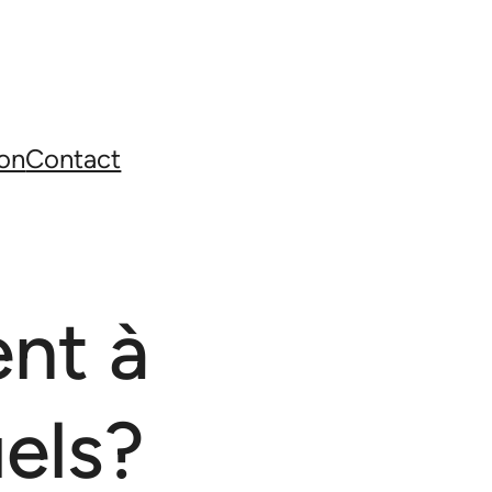
on
Contact
nt à
els?