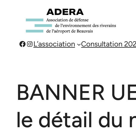
Aller
au
contenu
Facebook
Instagram
L’association
Consultation 20
BANNER UE
le détail du