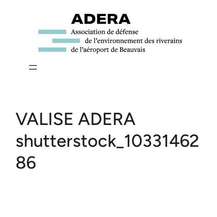
Aller
au
contenu
VALISE ADERA
shutterstock_10331462
86