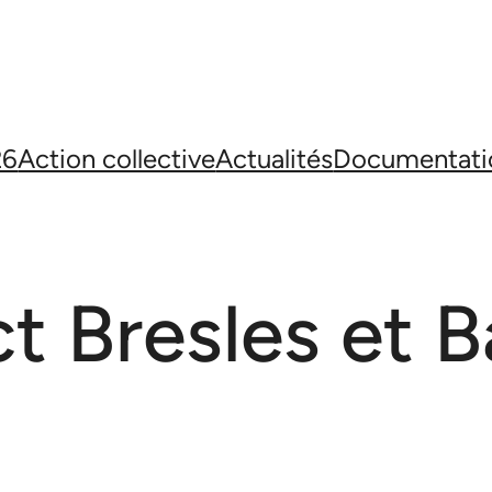
26
Action collective
Actualités
Documentati
t Bresles et Ba