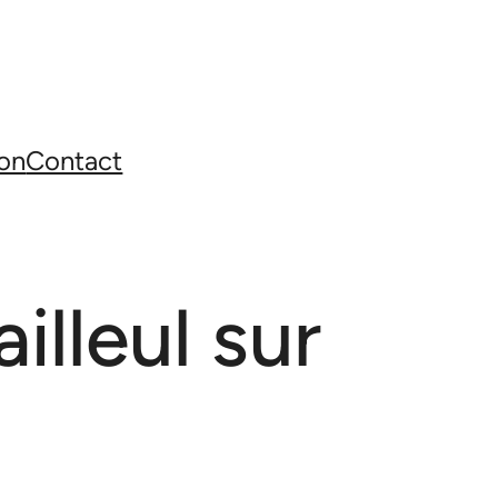
on
Contact
illeul sur