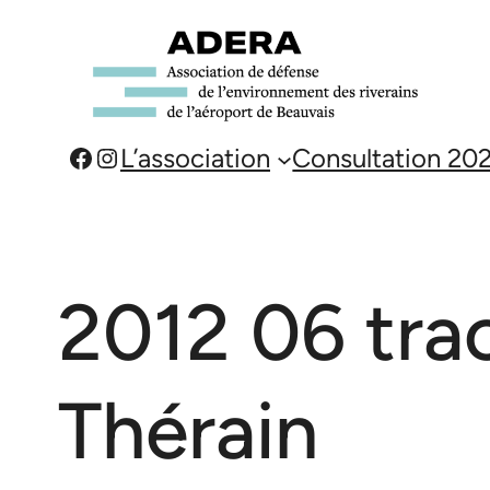
Aller
au
contenu
Facebook
Instagram
L’association
Consultation 20
2012 06 trac
Thérain