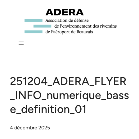
Aller
au
contenu
251204_ADERA_FLYER
_INFO_numerique_bass
e_definition_01
4 décembre 2025