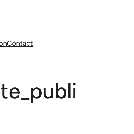
on
Contact
e_publi