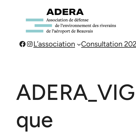
Aller
au
contenu
Facebook
Instagram
L’association
Consultation 20
ADERA_VIGN
que