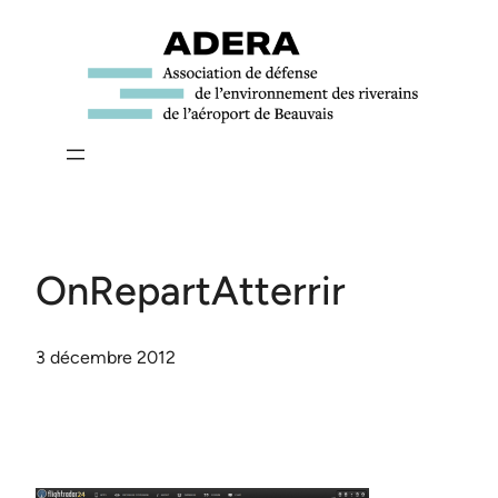
Aller
au
contenu
OnRepartAtterrir
3 décembre 2012