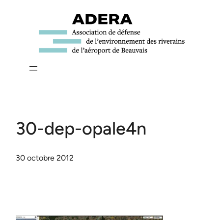
Aller
au
contenu
30-dep-opale4n
30 octobre 2012