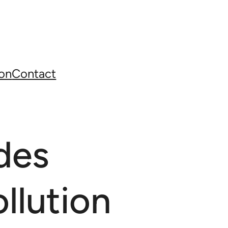
on
Contact
des
llution