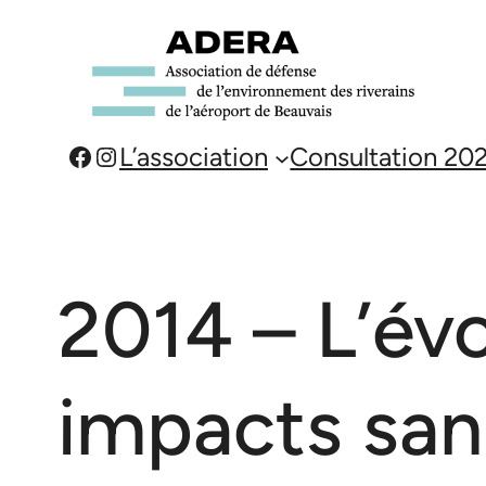
Aller
au
contenu
Facebook
Instagram
L’association
Consultation 20
2014 – L’évo
impacts sani