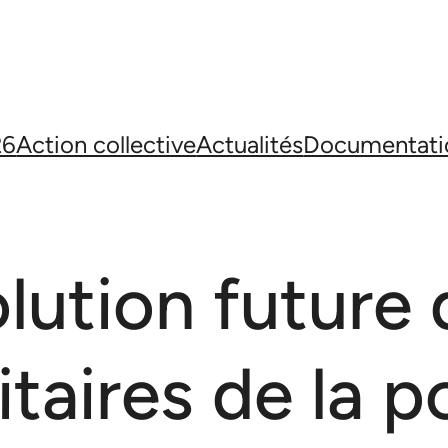
26
Action collective
Actualités
Documentati
lution future 
taires de la po