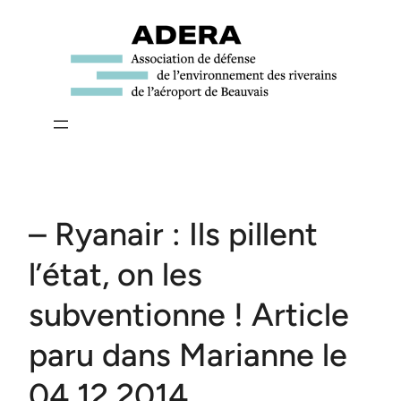
Aller
au
contenu
– Ryanair : Ils pillent
l’état, on les
subventionne ! Article
paru dans Marianne le
04 12 2014